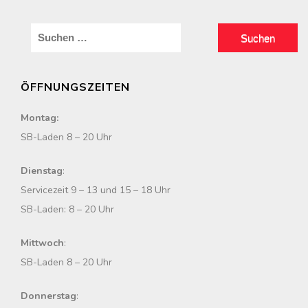
S
u
c
ÖFFNUNGSZEITEN
h
e
Montag:
n
SB-Laden 8 – 20 Uhr
n
a
Dienstag
:
c
Servicezeit 9 – 13 und 15 – 18 Uhr
h
SB-Laden: 8 – 20 Uhr
:
Mittwoch
:
SB-Laden 8 – 20 Uhr
Donnerstag
: