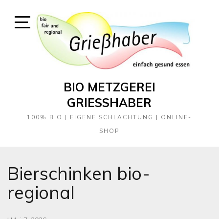
Skip
to
content
Open
Sidebar
BIO METZGEREI
GRIESSHABER
100% BIO | EIGENE SCHLACHTUNG | ONLINE-
SHOP
Bierschinken bio-
regional