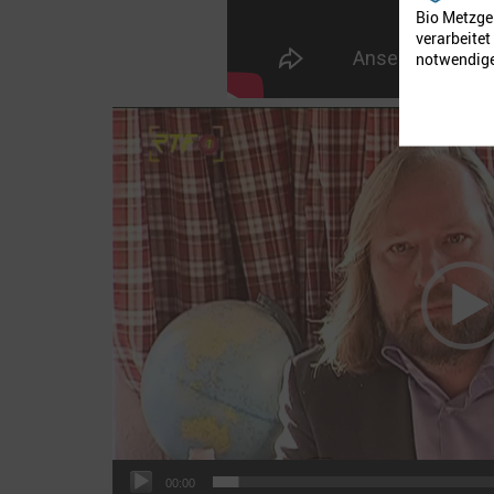
Bio Metzger
verarbeite
notwendige
Video-
Player
00:00