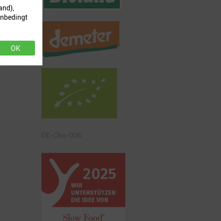
and),
unbedingt
OK
DE-Öko-006