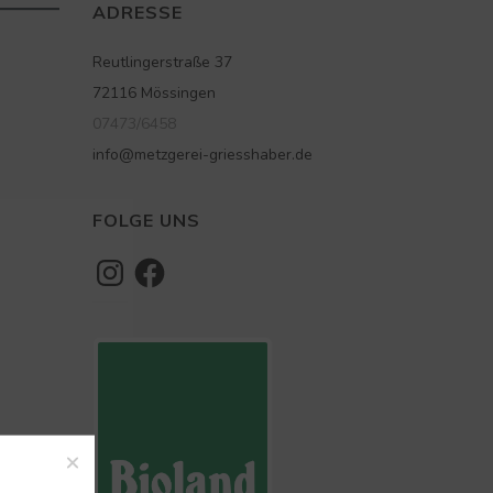
ADRESSE
Reutlingerstraße 37
72116 Mössingen
07473/6458
info@metzgerei-griesshaber.de
FOLGE UNS
Instagram
Facebook