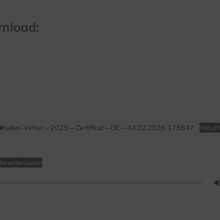
wnload:
e�haber-Vetter – 2025 – Zertifikat – DE – 04.02.2026 175847
Herun
erunterladen