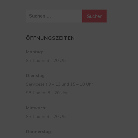
S
u
c
ÖFFNUNGSZEITEN
h
e
Montag:
n
SB-Laden 8 – 20 Uhr
n
a
Dienstag
:
c
Servicezeit 9 – 13 und 15 – 18 Uhr
h
SB-Laden: 8 – 20 Uhr
:
Mittwoch
:
SB-Laden 8 – 20 Uhr
Donnerstag
: