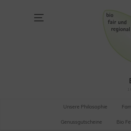
Skip
to
content
Open
Sidebar
1
Unsere Philosophie
Fam
Genussgutscheine
Bio F