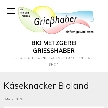
Skip
to
content
Open
Sidebar
BIO METZGEREI
GRIESSHABER
100% BIO | EIGENE SCHLACHTUNG | ONLINE-
SHOP
Käseknacker Bioland
|
Mai 7, 2026