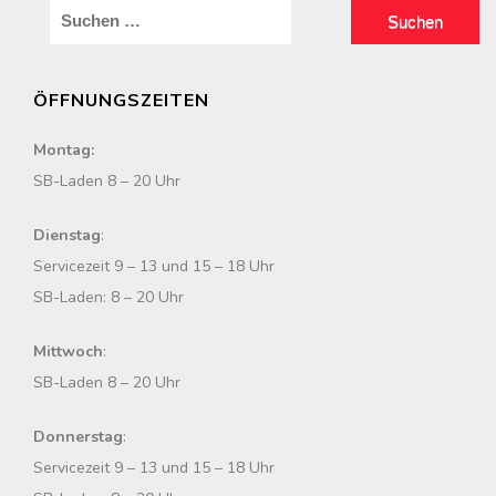
S
u
c
ÖFFNUNGSZEITEN
h
e
Montag:
n
SB-Laden 8 – 20 Uhr
n
a
Dienstag
:
c
Servicezeit 9 – 13 und 15 – 18 Uhr
h
SB-Laden: 8 – 20 Uhr
:
Mittwoch
:
SB-Laden 8 – 20 Uhr
Donnerstag
:
Servicezeit 9 – 13 und 15 – 18 Uhr