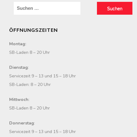
S
u
c
ÖFFNUNGSZEITEN
h
e
Montag:
n
SB-Laden 8 – 20 Uhr
n
a
Dienstag
:
c
Servicezeit 9 – 13 und 15 – 18 Uhr
h
SB-Laden: 8 – 20 Uhr
:
Mittwoch
:
SB-Laden 8 – 20 Uhr
Donnerstag
:
Servicezeit 9 – 13 und 15 – 18 Uhr