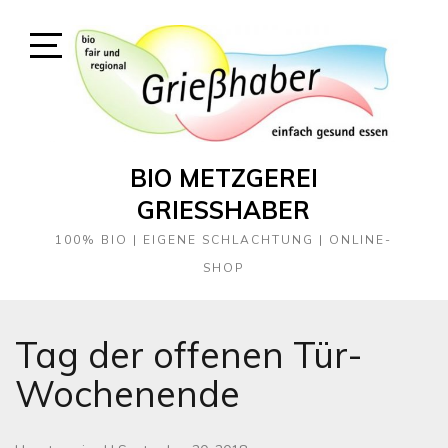
Skip
to
content
Open
Sidebar
BIO METZGEREI
GRIESSHABER
100% BIO | EIGENE SCHLACHTUNG | ONLINE-
SHOP
Tag der offenen Tür-
Wochenende