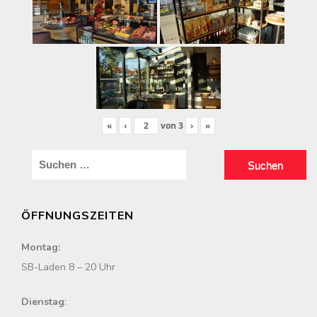
«
‹
von
3
›
»
S
u
c
ÖFFNUNGSZEITEN
h
e
Montag:
n
SB-Laden 8 – 20 Uhr
n
a
Dienstag
: