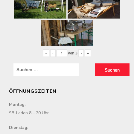
«
‹
von
3
›
»
S
u
c
ÖFFNUNGSZEITEN
h
e
Montag:
n
SB-Laden 8 – 20 Uhr
n
a
Dienstag
: