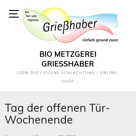
Skip
to
content
Open
Sidebar
BIO METZGEREI
GRIESSHABER
100% BIO | EIGENE SCHLACHTUNG | ONLINE-
SHOP
Tag der offenen Tür-
Wochenende