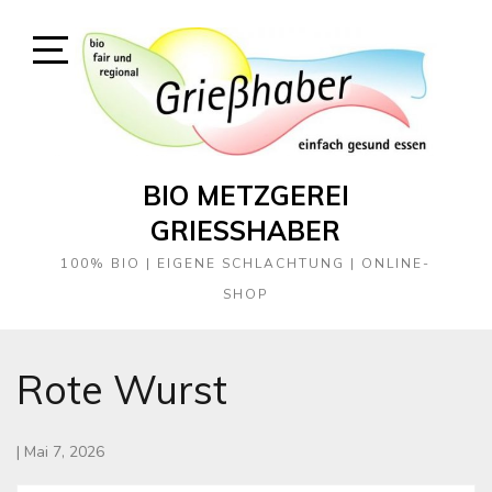
Skip
to
content
Open
Sidebar
BIO METZGEREI
GRIESSHABER
100% BIO | EIGENE SCHLACHTUNG | ONLINE-
SHOP
Rote Wurst
|
Mai 7, 2026