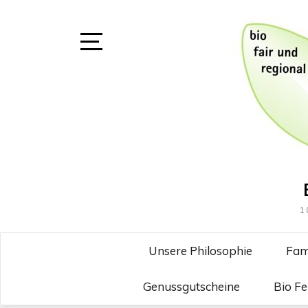
Skip
to
content
Open
Sidebar
1
Unsere Philosophie
Fam
Genussgutscheine
Bio F