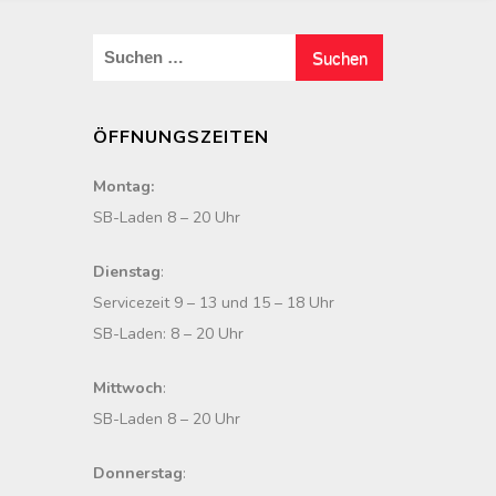
S
u
c
ÖFFNUNGSZEITEN
h
e
Montag:
n
SB-Laden 8 – 20 Uhr
n
a
Dienstag
:
c
Servicezeit 9 – 13 und 15 – 18 Uhr
h
SB-Laden: 8 – 20 Uhr
:
Mittwoch
:
SB-Laden 8 – 20 Uhr
Donnerstag
: