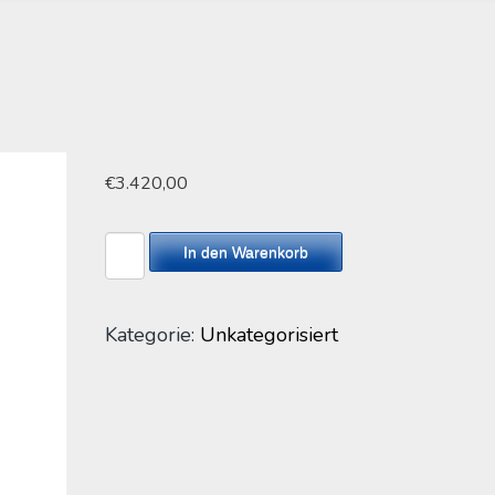
€
3.420,00
Balkanwurst
In den Warenkorb
1
Paar
Menge
Kategorie:
Unkategorisiert