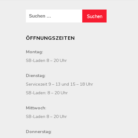
S
u
c
ÖFFNUNGSZEITEN
h
e
Montag:
n
SB-Laden 8 – 20 Uhr
n
a
Dienstag
:
c
Servicezeit 9 – 13 und 15 – 18 Uhr
h
SB-Laden: 8 – 20 Uhr
:
Mittwoch
:
SB-Laden 8 – 20 Uhr
Donnerstag
: