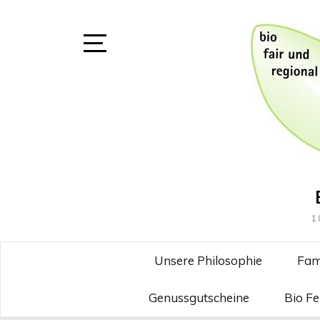
Skip
to
content
Open
Sidebar
1
Unsere Philosophie
Fam
Genussgutscheine
Bio F