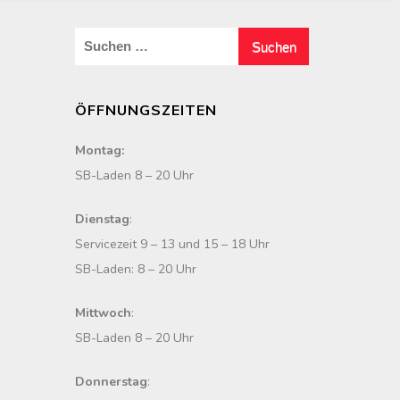
S
u
c
ÖFFNUNGSZEITEN
h
e
Montag:
n
SB-Laden 8 – 20 Uhr
n
a
Dienstag
:
c
Servicezeit 9 – 13 und 15 – 18 Uhr
h
SB-Laden: 8 – 20 Uhr
:
Mittwoch
:
SB-Laden 8 – 20 Uhr
Donnerstag
: