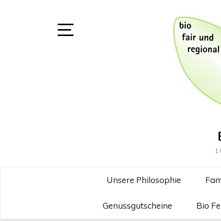
Skip
to
content
Open
Sidebar
1
Unsere Philosophie
Fam
Genussgutscheine
Bio F