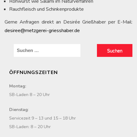
Rohwurst wie Salami im Naturverfahren
Rauchfleisch und Schinkenprodukte
Gerne Anfragen direkt an Desirée Grießhaber per E-Mail:
desiree@metzgerei-griesshaber.de
S
u
c
ÖFFNUNGSZEITEN
h
e
Montag:
n
SB-Laden 8 – 20 Uhr
n
a
Dienstag
:
c
Servicezeit 9 – 13 und 15 – 18 Uhr
h
SB-Laden: 8 – 20 Uhr
: