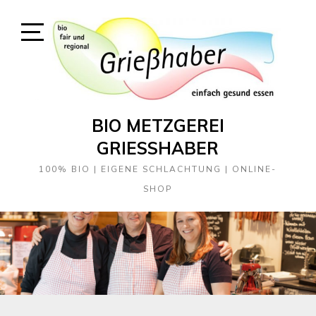
Skip
to
content
Open
Sidebar
BIO METZGEREI
GRIESSHABER
100% BIO | EIGENE SCHLACHTUNG | ONLINE-
SHOP