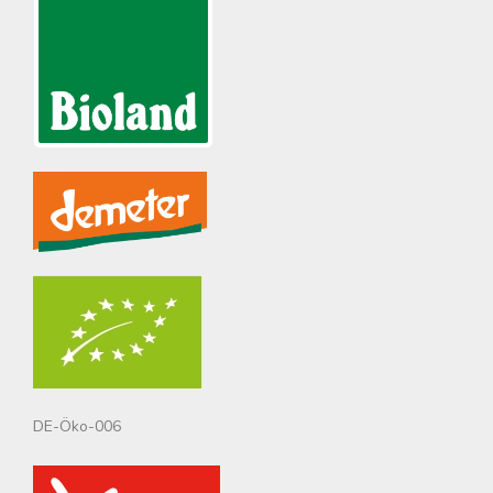
DE-Öko-006