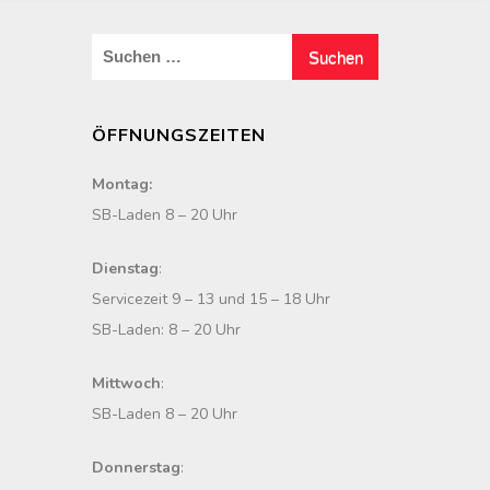
S
u
c
ÖFFNUNGSZEITEN
h
e
Montag:
n
SB-Laden 8 – 20 Uhr
n
a
Dienstag
:
c
Servicezeit 9 – 13 und 15 – 18 Uhr
h
SB-Laden: 8 – 20 Uhr
:
Mittwoch
:
SB-Laden 8 – 20 Uhr
Donnerstag
: