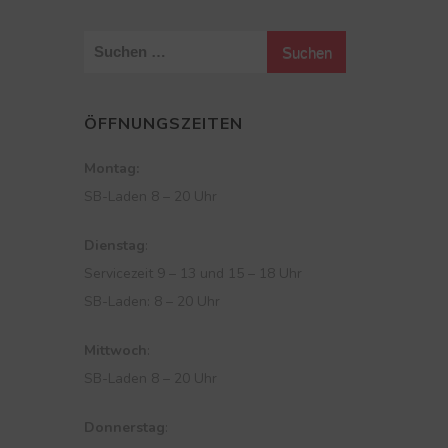
S
u
c
ÖFFNUNGSZEITEN
h
e
Montag:
n
SB-Laden 8 – 20 Uhr
n
a
Dienstag
:
c
Servicezeit 9 – 13 und 15 – 18 Uhr
h
SB-Laden: 8 – 20 Uhr
:
Mittwoch
:
SB-Laden 8 – 20 Uhr
Donnerstag
: