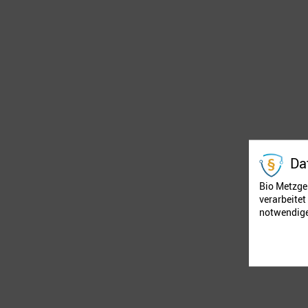
Da
Bio Metzger
verarbeite
notwendige