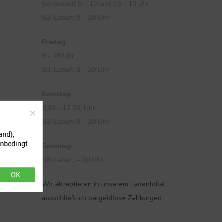
Servicezeit 9 – 13 und 15 – 18 Uhr
SB-Laden: 8 – 20 Uhr
Freitag
:
9 – 18 Uhr
SB-Laden: 8 – 20 Uhr
Samstag
:
8.30 – 12.30 Uhr
SB-Laden: 8 – 20 Uhr
and),
unbedingt
Sonntag:
SB-Laden: – 20 Uhr
OK
Wir akzeptieren in unserem Ladenlokal
ausschließlich bargeldlose Zahlungen