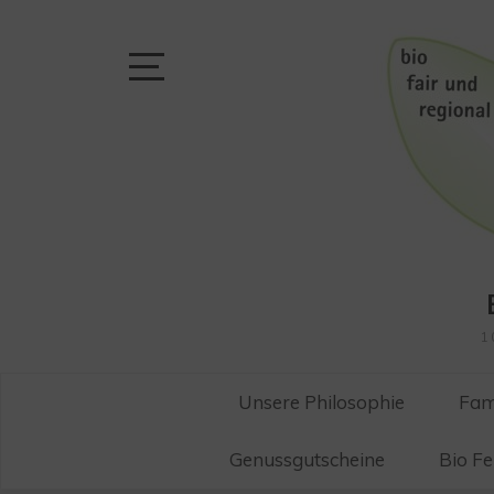
Skip
to
content
Open
Sidebar
1
Unsere Philosophie
Fam
Genussgutscheine
Bio F