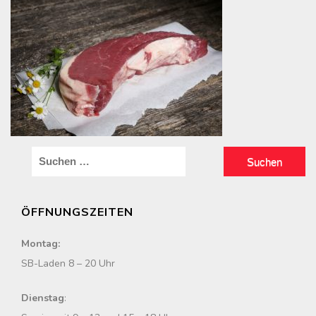
S
u
c
ÖFFNUNGSZEITEN
h
e
Montag:
n
SB-Laden 8 – 20 Uhr
n
a
Dienstag
:
c