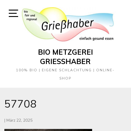
Skip
to
content
Open
Sidebar
BIO METZGEREI
GRIESSHABER
100% BIO | EIGENE SCHLACHTUNG | ONLINE-
SHOP
57708
|
März 22, 2025