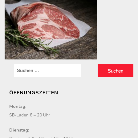
S
u
c
ÖFFNUNGSZEITEN
h
e
Montag:
n
SB-Laden 8 – 20 Uhr
n
a
Dienstag
:
c