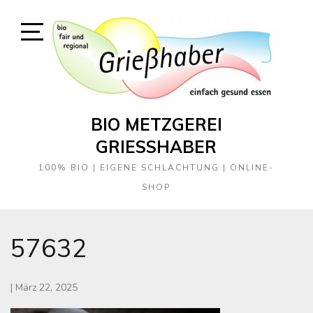
Skip
to
content
Open
Sidebar
BIO METZGEREI
GRIESSHABER
100% BIO | EIGENE SCHLACHTUNG | ONLINE-
SHOP
57632
|
März 22, 2025