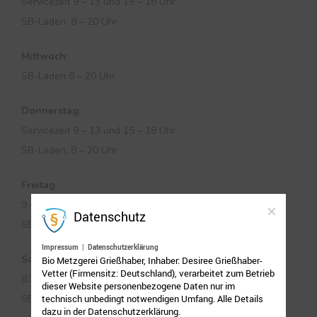
Servicezeit 9 – 13 und 15 – 18 Uhr
h
SB-Laden: 8 – 20 Uhr
:
Mittwoch
:
SB-Laden 8 – 20 Uhr
Donnerstag
:
Servicezeit 9 – 13 und 15 – 18 Uhr
SB-Laden: 8 – 20 Uhr
Freitag
:
9 – 18 Uhr
Datenschutz
SB-Laden: 8 – 20 Uhr
Impressum
|
Datenschutzerklärung
Samstag
:
Bio Metzgerei Grießhaber, Inhaber: Desiree Grießhaber-
Vetter (Firmensitz: Deutschland), verarbeitet zum Betrieb
8.30 – 12.30 Uhr
dieser Website personenbezogene Daten nur im
technisch unbedingt notwendigen Umfang. Alle Details
SB-Laden: 8 – 20 Uhr
dazu in der Datenschutzerklärung.