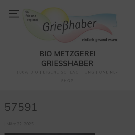
Skip
to
content
Open
Sidebar
BIO METZGEREI
GRIESSHABER
100% BIO | EIGENE SCHLACHTUNG | ONLINE-
SHOP
57591
|
März 22, 2025