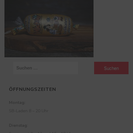
S
u
c
ÖFFNUNGSZEITEN
h
e
Montag:
n
SB-Laden 8 – 20 Uhr
n
a
Dienstag
:
c