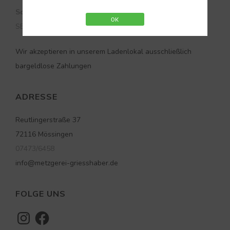
Sonntag:
OK
SB-Laden: – 20 Uhr
Wir akzeptieren in unserem Ladenlokal ausschließlich
bargeldlose Zahlungen
ADRESSE
Reutlingerstraße 37
72116 Mössingen
07473/6458
info@metzgerei-griesshaber.de
FOLGE UNS
Instagram
Facebook