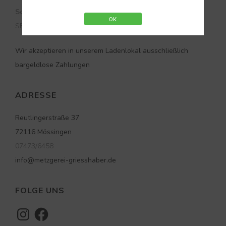
Sonntag:
OK
SB-Laden: – 20 Uhr
Wir akzeptieren in unserem Ladenlokal ausschließlich
bargeldlose Zahlungen
ADRESSE
Reutlingerstraße 37
72116 Mössingen
07473/6458
info@metzgerei-griesshaber.de
FOLGE UNS
Instagram
Facebook