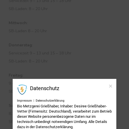
Servicezeit 9 – 13 und 15 – 18 Uhr
h
SB-Laden: 8 – 20 Uhr
:
Mittwoch
:
SB-Laden 8 – 20 Uhr
Donnerstag
:
Servicezeit 9 – 13 und 15 – 18 Uhr
SB-Laden: 8 – 20 Uhr
Freitag
:
9 – 18 Uhr
Datenschutz
SB-Laden: 8 – 20 Uhr
Impressum
|
Datenschutzerklärung
Samstag
:
Bio Metzgerei Grießhaber, Inhaber: Desiree Grießhaber-
Vetter (Firmensitz: Deutschland), verarbeitet zum Betrieb
8.30 – 12.30 Uhr
dieser Website personenbezogene Daten nur im
technisch unbedingt notwendigen Umfang. Alle Details
SB-Laden: 8 – 20 Uhr
dazu in der Datenschutzerklärung.