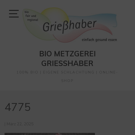
Skip
to
content
Open
Sidebar
BIO METZGEREI
GRIESSHABER
100% BIO | EIGENE SCHLACHTUNG | ONLINE-
SHOP
4775
|
März 22, 2025