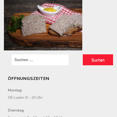
S
u
c
ÖFFNUNGSZEITEN
h
e
Montag:
n
SB-Laden 8 – 20 Uhr
n
a
Dienstag
:
c