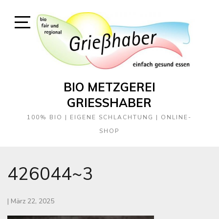
Skip
to
content
Open
Sidebar
BIO METZGEREI
GRIESSHABER
100% BIO | EIGENE SCHLACHTUNG | ONLINE-
SHOP
426044~3
|
März 22, 2025