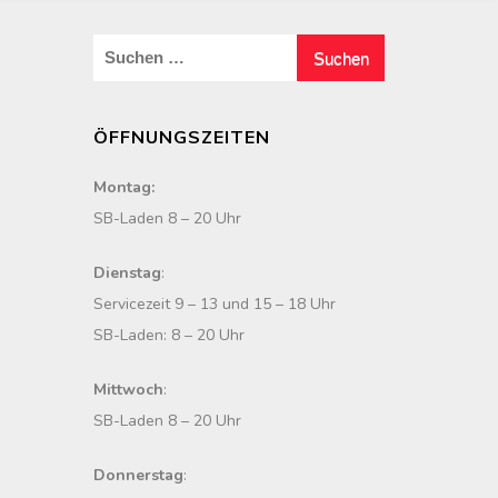
S
u
c
ÖFFNUNGSZEITEN
h
e
Montag:
n
SB-Laden 8 – 20 Uhr
n
a
Dienstag
:
c
Servicezeit 9 – 13 und 15 – 18 Uhr
h
SB-Laden: 8 – 20 Uhr
:
Mittwoch
:
SB-Laden 8 – 20 Uhr
Donnerstag
: