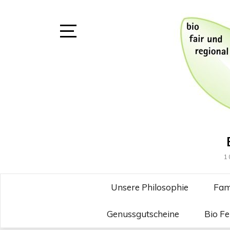
Skip
to
content
Open
Sidebar
1
Unsere Philosophie
Fam
Genussgutscheine
Bio F