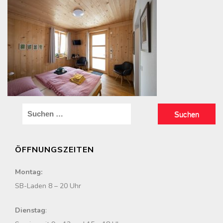
S
u
c
ÖFFNUNGSZEITEN
h
e
Montag:
n
SB-Laden 8 – 20 Uhr
n
a
Dienstag
:
c